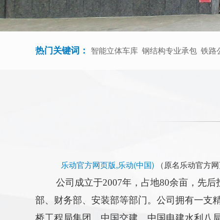
热门关键词：
智能立体车库 钢结构专业承包 铁路
乐动官方网页版,乐动(中国)
（原名乐动官方网页
公司成立于
2007年，占地80余亩，先
部、财务部、安装部等部门。公司拥有一支
桥工程局集团、中国交建、中国电建水利八