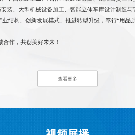
与安装、
大型机械设备加工
、智能立体车库设计制造与
产业结构、创新发展模式、推进转型升级，奉行
“用品
真诚合作，共创美好未来！
查看更多
视频展播