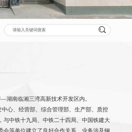
畔
—湖南临湘三湾高新技术开发区内。
发中心、经营部、综合管理部、生产部、质控
，与中铁十九局、中铁二十四局、中国铁建大
委会等单位建立了良好合作关系，业务涉及钢